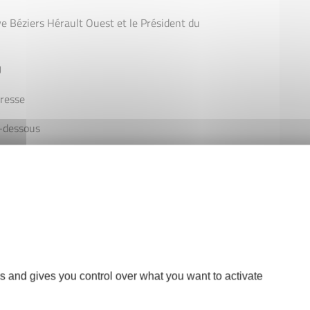
ive Béziers Hérault Ouest et le Président du
U
presse
i-dessous
r à la rencontre presse ?
Découvrez l’invitation
s and gives you control over what you want to activate