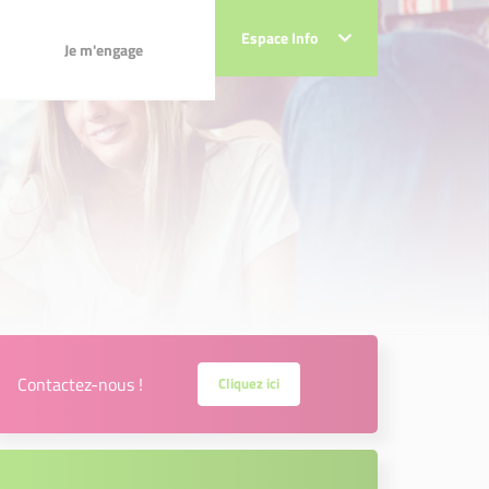
Espace Info
Espace Info
Je m'engage
Je m'engage
Contactez-nous !
Cliquez ici