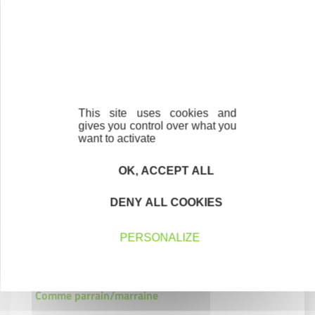
Contactez l'association locale près de chez
This site uses cookies and
vous !
gives you control over what you
want to activate
OK, ACCEPT ALL
DENY ALL COOKIES
Je m'engage
PERSONALIZE
Comme expert bénévole du réseau Initiative
France
Comme parrain/marraine