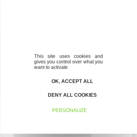
D'AUTRES AIDES SPECIFIQUES PEUVENT SE CUMULER
AVEC LES PRÊTS D'HONNEUR CONSENTIS PAR LE
RESEAU INITIATIVE EN OCCITANIE
This site uses cookies and
gives you control over what you
want to activate
OK, ACCEPT ALL
DENY ALL COOKIES
PERSONALIZE
J'entreprends
Je crée - Je reprends