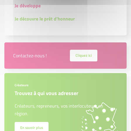
Je développe
Je découvre le prêt d'honneur
Contactez-nous !
Cliquez ici
Créateurs
Trouvez à qui vous adresser
Créateurs, repreneurs, vos interlocuteurs en
région.
En savoir plus