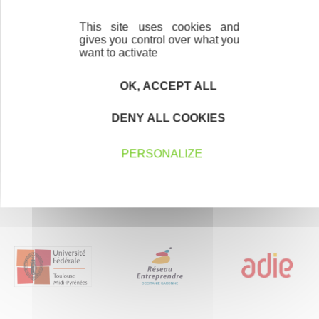
Trouvez à qui vous adresser
This site uses cookies and
gives you control over what you
Créateurs, repreneurs, vos interlocuteurs en
want to activate
région.
OK, ACCEPT ALL
En savoir plus
DENY ALL COOKIES
PERSONALIZE
Nos partenaires